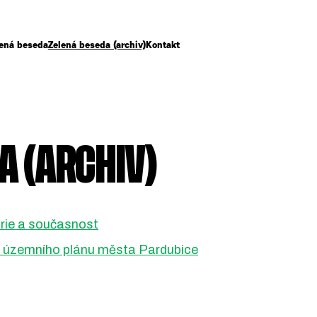
lená beseda
Zelená beseda (archiv)
Kontakt
A (ARCHIV)
orie a současnost
o územního plánu města Pardubice