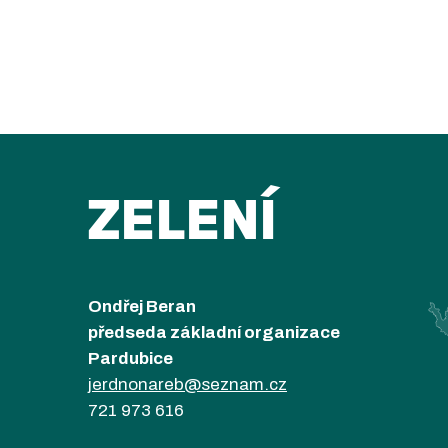
ZELENÍ
Ondřej Beran
předseda základní organizace
Pardubice
jerdnonareb@seznam.cz
721 973 616