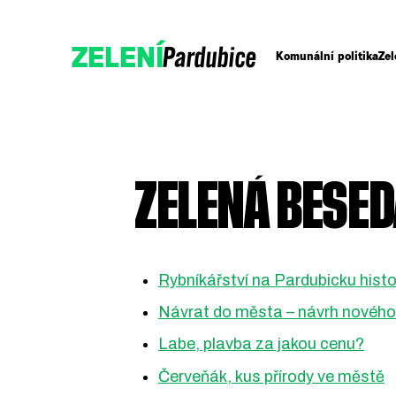
Pardubice
ZELENÍ
Komunální politika
Ze
ZELENÁ BESED
Rybníkářství na Pardubicku hist
Přidejte se
Návrat do města – návrh novéh
Podpořte nás
Labe, plavba za jakou cenu?
Červeňák, kus přírody ve městě