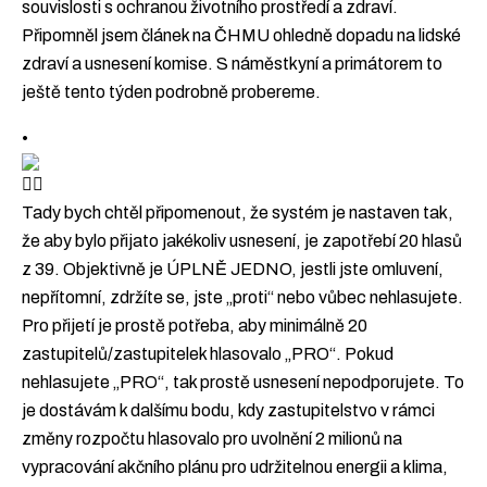
souvislosti s ochranou životního prostředí a zdraví.
Připomněl jsem článek na ČHMU ohledně dopadu na lidské
zdraví a usnesení komise. S náměstkyní a primátorem to
ještě tento týden podrobně probereme.
•
Tady bych chtěl připomenout, že systém je nastaven tak,
že aby bylo přijato jakékoliv usnesení, je zapotřebí 20 hlasů
z 39. Objektivně je ÚPLNĚ JEDNO, jestli jste omluvení,
nepřítomní, zdržíte se, jste „proti“ nebo vůbec nehlasujete.
Pro přijetí je prostě potřeba, aby minimálně 20
zastupitelů/zastupitelek hlasovalo „PRO“. Pokud
nehlasujete „PRO“, tak prostě usnesení nepodporujete. To
je dostávám k dalšímu bodu, kdy zastupitelstvo v rámci
změny rozpočtu hlasovalo pro uvolnění 2 milionů na
vypracování akčního plánu pro udržitelnou energii a klima,