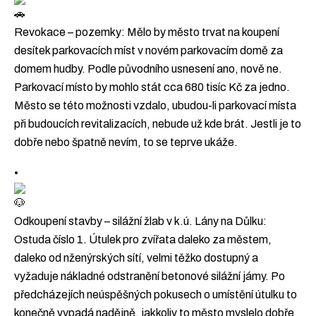
Revokace – pozemky: Mělo by město trvat na koupení
desítek parkovacích míst v novém parkovacím domě za
domem hudby. Podle původního usnesení ano, nově ne.
Parkovací místo by mohlo stát cca 680 tisíc Kč za jedno.
Město se této možnosti vzdalo, ubudou-li parkovací místa
při budoucích revitalizacích, nebude už kde brát. Jestli je to
dobře nebo špatně nevím, to se teprve ukáže.
•
Odkoupení stavby – silážní žlab v k.ú. Lány na Důlku:
Ostuda číslo 1. Útulek pro zvířata daleko za městem,
daleko od nženýrských sítí, velmi těžko dostupný a
vyžaduje nákladné odstranění betonové silážní jámy. Po
předcházejích neúspěšných pokusech o umístění útulku to
konečně vypadá nadějně, jakkoliv to město myslelo dobře