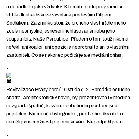
a dopadlo to jako vždycky. K tomuto bodu programu se
strhla dlouhá diskuze vyvolaná především Filipem
Sedlákem. Za zmínku stojí, že pro jeho vlastní (dle mého
zcela nesmyslné) usnesení nehlasovali ani oba jeho
souputníci z Naše Pardubice. Předem o tom totiž nikomu
neřekl, ani koalici, ani opozici a neprobral to ani s vlastními
zastupiteli. Co se nakonec počítá je ale mediální ohlas.
•
Revitalizace Brány borců: Ostuda č. 2. Památka ostudně
chátrá. Architektonický návrh, byl prezentován i v médiích,
nevypadá špatně, kavárna a obchodní prostory jsou
přijatelné. Nicméně chybí gastro, předzahrádky atd. a
neměli jsme možnost připomínkování. Nepodpořil jsem.
•