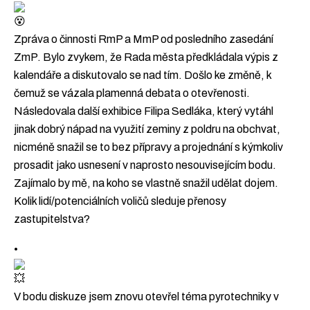
Zpráva o činnosti RmP a MmP od posledního zasedání
ZmP. Bylo zvykem, že Rada města předkládala výpis z
kalendáře a diskutovalo se nad tím. Došlo ke změně, k
čemuž se vázala plamenná debata o otevřenosti.
Následovala další exhibice Filipa Sedláka, který vytáhl
jinak dobrý nápad na využití zeminy z poldru na obchvat,
nicméně snažil se to bez přípravy a projednání s kýmkoliv
prosadit jako usnesení v naprosto nesouvisejícím bodu.
Zajímalo by mě, na koho se vlastně snažil udělat dojem.
Kolik lidí/potenciálních voličů sleduje přenosy
zastupitelstva?
•
V bodu diskuze jsem znovu otevřel téma pyrotechniky v