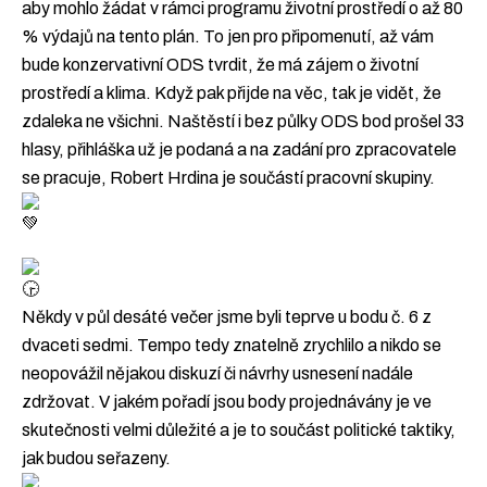
aby mohlo žádat v rámci programu životní prostředí o až 80
% výdajů na tento plán. To jen pro připomenutí, až vám
bude konzervativní ODS tvrdit, že má zájem o životní
prostředí a klima. Když pak přijde na věc, tak je vidět, že
zdaleka ne všichni. Naštěstí i bez půlky ODS bod prošel 33
hlasy, přihláška už je podaná a na zadání pro zpracovatele
se pracuje, Robert Hrdina je součástí pracovní skupiny.
Někdy v půl desáté večer jsme byli teprve u bodu č. 6 z
dvaceti sedmi. Tempo tedy znatelně zrychlilo a nikdo se
neopovážil nějakou diskuzí či návrhy usnesení nadále
zdržovat. V jakém pořadí jsou body projednávány je ve
skutečnosti velmi důležité a je to součást politické taktiky,
jak budou seřazeny.