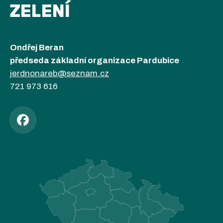
ZELENÍ
Ondřej Beran
předseda základní organizace Pardubice
jerdnonareb@seznam.cz
721 973 616